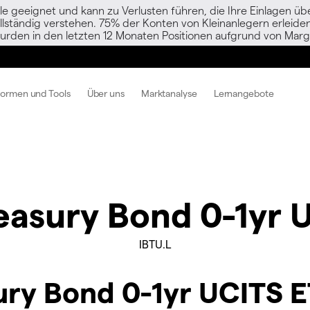
le geeignet und kann zu Verlusten führen, die Ihre Einlagen übe
vollständig verstehen. 75% der Konten von Kleinanlegern erlei
urden in den letzten 12 Monaten Positionen aufgrund von Margi
formen und Tools
Über uns
Marktanalyse
Lernangebote
easury Bond 0-1yr 
IBTU.L
ry Bond 0-1yr UCITS E