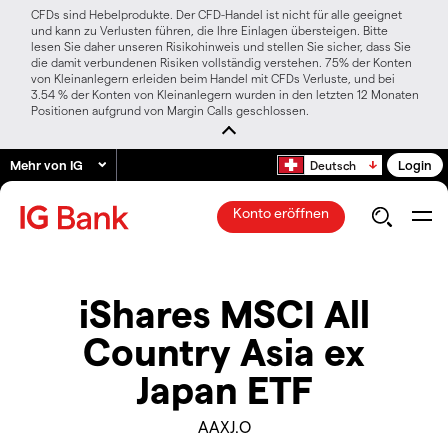
CFDs sind Hebelprodukte. Der CFD-Handel ist nicht für alle geeignet
und kann zu Verlusten führen, die Ihre Einlagen übersteigen. Bitte
lesen Sie daher unseren Risikohinweis und stellen Sie sicher, dass Sie
die damit verbundenen Risiken vollständig verstehen. 75% der Konten
von Kleinanlegern erleiden beim Handel mit CFDs Verluste, und bei
3.54 % der Konten von Kleinanlegern wurden in den letzten 12 Monaten
Positionen aufgrund von Margin Calls geschlossen.
Mehr von IG
Login
Deutsch
Konto eröffnen
iShares MSCI All
Country Asia ex
Japan ETF
AAXJ.O