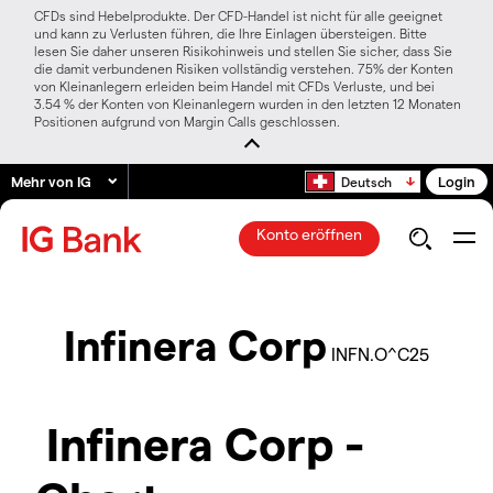
CFDs sind Hebelprodukte. Der CFD-Handel ist nicht für alle geeignet
und kann zu Verlusten führen, die Ihre Einlagen übersteigen. Bitte
lesen Sie daher unseren Risikohinweis und stellen Sie sicher, dass Sie
die damit verbundenen Risiken vollständig verstehen. 75% der Konten
von Kleinanlegern erleiden beim Handel mit CFDs Verluste, und bei
3.54 % der Konten von Kleinanlegern wurden in den letzten 12 Monaten
Positionen aufgrund von Margin Calls geschlossen.
Mehr von IG
Login
Deutsch
Konto eröffnen
Infinera Corp
INFN.O^C25
Infinera Corp -