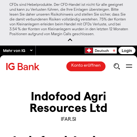
CFDs sind Hebelprodukte. Der CFD-Handel ist nicht für alle geeignet
und kann zu Verlusten führen, die Ihre Einlagen übersteigen. Bitte
lesen Sie daher unseren Risikohinweis und stellen Sie sicher, dass Sie
die damit verbundenen Risiken vollständig verstehen. 75% der Konten
von Kleinanlegern erleiden beim Handel mit CFDs Verluste, und bei
3.54 % der Konten von Kleinanlegern wurden in den letzten 12 Monaten
Positionen aufgrund von Margin Calls geschlossen.
Mehr von IG
Login
Deutsch
Konto eröffnen
Indofood Agri
Resources Ltd
IFAR.SI