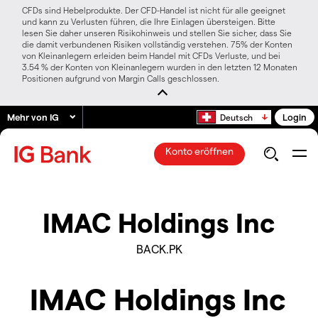
CFDs sind Hebelprodukte. Der CFD-Handel ist nicht für alle geeignet
und kann zu Verlusten führen, die Ihre Einlagen übersteigen. Bitte
lesen Sie daher unseren Risikohinweis und stellen Sie sicher, dass Sie
die damit verbundenen Risiken vollständig verstehen. 75% der Konten
von Kleinanlegern erleiden beim Handel mit CFDs Verluste, und bei
3.54 % der Konten von Kleinanlegern wurden in den letzten 12 Monaten
Positionen aufgrund von Margin Calls geschlossen.
Mehr von IG
Login
Deutsch
Konto eröffnen
IMAC Holdings Inc
BACK.PK
IMAC Holdings Inc