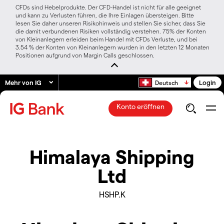
CFDs sind Hebelprodukte. Der CFD-Handel ist nicht für alle geeignet
und kann zu Verlusten führen, die Ihre Einlagen übersteigen. Bitte
lesen Sie daher unseren Risikohinweis und stellen Sie sicher, dass Sie
die damit verbundenen Risiken vollständig verstehen. 75% der Konten
von Kleinanlegern erleiden beim Handel mit CFDs Verluste, und bei
3.54 % der Konten von Kleinanlegern wurden in den letzten 12 Monaten
Positionen aufgrund von Margin Calls geschlossen.
Mehr von IG
Login
Deutsch
Konto eröffnen
Himalaya Shipping
Ltd
HSHP.K