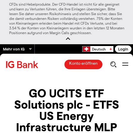
CFDs sind Hebelprodukte. Der CFD-Handel ist nicht für alle geeignet
und kann zu Verlusten führen, die Ihre Einlagen übersteigen. Bitte
lesen Sie daher unseren Risikohinweis und stellen Sie sicher, dass Sie
die damit verbundenen Risiken vollständig verstehen. 75% der Konten
von Kleinanlegern erleiden beim Handel mit CFDs Verluste, und bei
3.54 % der Konten von Kleinanlegern wurden in den letzten 12 Monaten
Positionen aufgrund von Margin Calls geschlossen.
Mehr von IG
Login
Deutsch
Konto eröffnen
GO UCITS ETF
Solutions plc - ETFS
US Energy
Infrastructure MLP