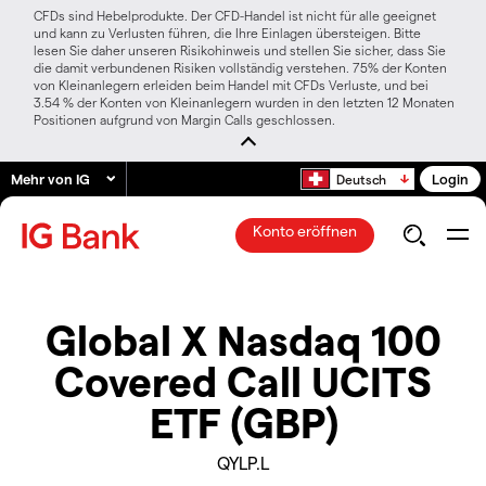
CFDs sind Hebelprodukte. Der CFD-Handel ist nicht für alle geeignet
und kann zu Verlusten führen, die Ihre Einlagen übersteigen. Bitte
lesen Sie daher unseren Risikohinweis und stellen Sie sicher, dass Sie
die damit verbundenen Risiken vollständig verstehen. 75% der Konten
von Kleinanlegern erleiden beim Handel mit CFDs Verluste, und bei
3.54 % der Konten von Kleinanlegern wurden in den letzten 12 Monaten
Positionen aufgrund von Margin Calls geschlossen.
Mehr von IG
Login
Deutsch
Konto eröffnen
Global X Nasdaq 100
Covered Call UCITS
ETF (GBP)
QYLP.L