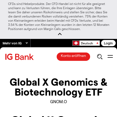
CFDs sind Hebelprodukte. Der CFD-Handel ist nicht für alle geeignet
und kann zu Verlusten führen, die Ihre Einlagen übersteigen. Bitte
lesen Sie daher unseren Risikohinweis und stellen Sie sicher, dass Sie
die damit verbundenen Risiken vollständig verstehen. 75% der Konten
von Kleinanlegern erleiden beim Handel mit CFDs Verluste, und bei
3.54 % der Konten von Kleinanlegern wurden in den letzten 12 Monaten
Positionen aufgrund von Margin Calls geschlossen.
Mehr von IG
Login
Deutsch
Konto eröffnen
Global X Genomics &
Biotechnology ETF
GNOM.O