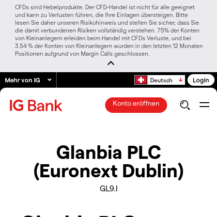
CFDs sind Hebelprodukte. Der CFD-Handel ist nicht für alle geeignet
und kann zu Verlusten führen, die Ihre Einlagen übersteigen. Bitte
lesen Sie daher unseren Risikohinweis und stellen Sie sicher, dass Sie
die damit verbundenen Risiken vollständig verstehen. 75% der Konten
von Kleinanlegern erleiden beim Handel mit CFDs Verluste, und bei
3.54 % der Konten von Kleinanlegern wurden in den letzten 12 Monaten
Positionen aufgrund von Margin Calls geschlossen.
Mehr von IG
Login
Deutsch
Konto eröffnen
Glanbia PLC
(Euronext Dublin)
GL9.I