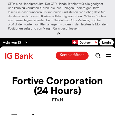
CFDs sind Hebelprodukte. Der CFD-Handel ist nicht für alle geeignet
und kann zu Verlusten führen, die Ihre Einlagen übersteigen. Bitte
lesen Sie daher unseren Risikohinweis und stellen Sie sicher, dass Sie
die damit verbundenen Risiken vollständig verstehen. 75% der Konten
von Kleinanlegern erleiden beim Handel mit CFDs Verluste, und bei
3.54 % der Konten von Kleinanlegern wurden in den letzten 12 Monaten
Positionen aufgrund von Margin Calls geschlossen.
Mehr von IG
Login
Deutsch
Konto eröffnen
Fortive Corporation
(24 Hours)
FTV.N