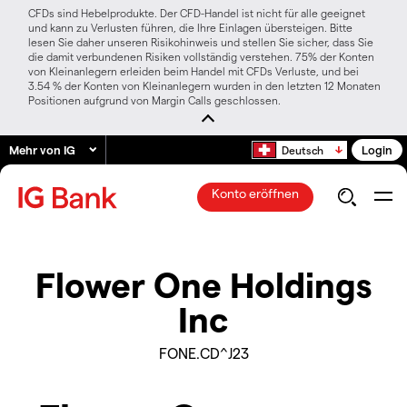
CFDs sind Hebelprodukte. Der CFD-Handel ist nicht für alle geeignet
und kann zu Verlusten führen, die Ihre Einlagen übersteigen. Bitte
lesen Sie daher unseren Risikohinweis und stellen Sie sicher, dass Sie
die damit verbundenen Risiken vollständig verstehen. 75% der Konten
von Kleinanlegern erleiden beim Handel mit CFDs Verluste, und bei
3.54 % der Konten von Kleinanlegern wurden in den letzten 12 Monaten
Positionen aufgrund von Margin Calls geschlossen.
Mehr von IG
Login
Deutsch
Konto eröffnen
Flower One Holdings
Inc
FONE.CD^J23