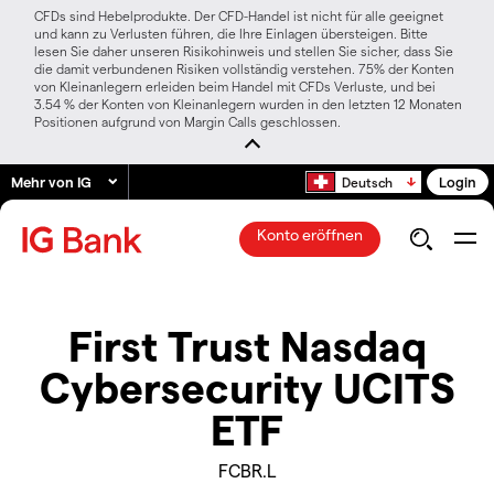
CFDs sind Hebelprodukte. Der CFD-Handel ist nicht für alle geeignet
und kann zu Verlusten führen, die Ihre Einlagen übersteigen. Bitte
lesen Sie daher unseren Risikohinweis und stellen Sie sicher, dass Sie
die damit verbundenen Risiken vollständig verstehen. 75% der Konten
von Kleinanlegern erleiden beim Handel mit CFDs Verluste, und bei
3.54 % der Konten von Kleinanlegern wurden in den letzten 12 Monaten
Positionen aufgrund von Margin Calls geschlossen.
Mehr von IG
Login
Deutsch
Konto eröffnen
First Trust Nasdaq
Cybersecurity UCITS
ETF
FCBR.L