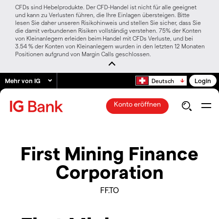
CFDs sind Hebelprodukte. Der CFD-Handel ist nicht für alle geeignet
und kann zu Verlusten führen, die Ihre Einlagen übersteigen. Bitte
lesen Sie daher unseren Risikohinweis und stellen Sie sicher, dass Sie
die damit verbundenen Risiken vollständig verstehen. 75% der Konten
von Kleinanlegern erleiden beim Handel mit CFDs Verluste, und bei
3.54 % der Konten von Kleinanlegern wurden in den letzten 12 Monaten
Positionen aufgrund von Margin Calls geschlossen.
Mehr von IG
Login
Deutsch
Konto eröffnen
First Mining Finance
Corporation
FF.TO