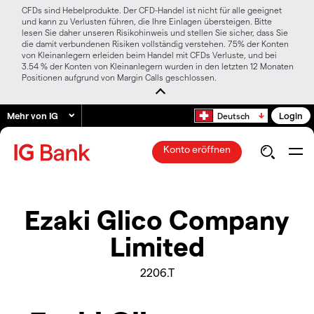
CFDs sind Hebelprodukte. Der CFD-Handel ist nicht für alle geeignet
und kann zu Verlusten führen, die Ihre Einlagen übersteigen. Bitte
lesen Sie daher unseren Risikohinweis und stellen Sie sicher, dass Sie
die damit verbundenen Risiken vollständig verstehen. 75% der Konten
von Kleinanlegern erleiden beim Handel mit CFDs Verluste, und bei
3.54 % der Konten von Kleinanlegern wurden in den letzten 12 Monaten
Positionen aufgrund von Margin Calls geschlossen.
Mehr von IG
Login
Deutsch
Konto eröffnen
Ezaki Glico Company
Limited
2206.T