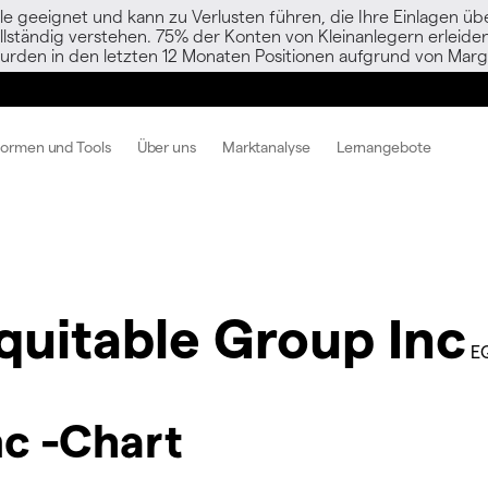
le geeignet und kann zu Verlusten führen, die Ihre Einlagen übe
vollständig verstehen. 75% der Konten von Kleinanlegern erlei
urden in den letzten 12 Monaten Positionen aufgrund von Margi
formen und Tools
Über uns
Marktanalyse
Lernangebote
quitable Group Inc
E
nc -Chart