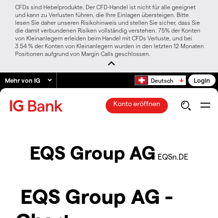
CFDs sind Hebelprodukte. Der CFD-Handel ist nicht für alle geeignet
und kann zu Verlusten führen, die Ihre Einlagen übersteigen. Bitte
lesen Sie daher unseren Risikohinweis und stellen Sie sicher, dass Sie
die damit verbundenen Risiken vollständig verstehen. 75% der Konten
von Kleinanlegern erleiden beim Handel mit CFDs Verluste, und bei
3.54 % der Konten von Kleinanlegern wurden in den letzten 12 Monaten
Positionen aufgrund von Margin Calls geschlossen.
Mehr von IG
Login
Deutsch
Konto eröffnen
EQS Group AG
EQSn.DE
EQS Group AG -