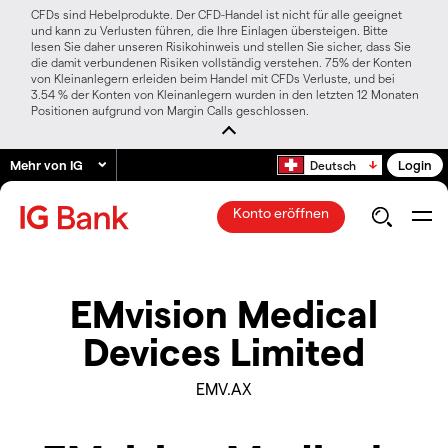
CFDs sind Hebelprodukte. Der CFD-Handel ist nicht für alle geeignet
und kann zu Verlusten führen, die Ihre Einlagen übersteigen. Bitte
lesen Sie daher unseren Risikohinweis und stellen Sie sicher, dass Sie
die damit verbundenen Risiken vollständig verstehen. 75% der Konten
von Kleinanlegern erleiden beim Handel mit CFDs Verluste, und bei
3.54 % der Konten von Kleinanlegern wurden in den letzten 12 Monaten
Positionen aufgrund von Margin Calls geschlossen.
Mehr von IG
Login
Deutsch
Konto eröffnen
EMvision Medical
Devices Limited
EMV.AX