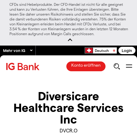
CFDs sind Hebelprodukte. Der CFD-Handel ist nicht für alle geeignet
und kann zu Verlusten führen, die Ihre Einlagen übersteigen. Bitte
lesen Sie daher unseren Risikohinweis und stellen Sie sicher, dass Sie
die damit verbundenen Risiken vollständig verstehen. 75% der Konten
von Kleinanlegern erleiden beim Handel mit CFDs Verluste, und bei
3.54 % der Konten von Kleinanlegern wurden in den letzten 12 Monaten
Positionen aufgrund von Margin Calls geschlossen.
Mehr von IG
Login
Deutsch
Konto eröffnen
Diversicare
Healthcare Services
Inc
DVCR.O