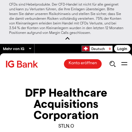
CFDs sind Hebelprodukte. Der CFD-Handel ist nicht für alle geeignet
und kann zu Verlusten führen, die Ihre Einlagen übersteigen. Bitte
lesen Sie daher unseren Risikohinweis und stellen Sie sicher, dass Sie
die damit verbundenen Risiken vollständig verstehen. 75% der Konten
von Kleinanlegern erleiden beim Handel mit CFDs Verluste, und bei
3.54 % der Konten von Kleinanlegern wurden in den letzten 12 Monaten
Positionen aufgrund von Margin Calls geschlossen.
Mehr von IG
Login
Deutsch
Konto eröffnen
DFP Healthcare
Acquisitions
Corporation
STLN.O