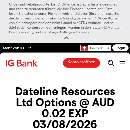
CFDs sind Hebelprodukte. Der CFD-Handel ist nicht für alle geeignet
und kann zu Verlusten führen, die Ihre Einlagen übersteigen. Bitte
lesen Sie daher unseren Risikohinweis und stellen Sie sicher, dass Sie
die damit verbundenen Risiken vollständig verstehen. 75% der Konten
von Kleinanlegern erleiden beim Handel mit CFDs Verluste, und bei
3.54 % der Konten von Kleinanlegern wurden in den letzten 12 Monaten
Positionen aufgrund von Margin Calls geschlossen.
Mehr von IG
Login
Deutsch
Konto eröffnen
Dateline Resources
Ltd Options @ AUD
0.02 EXP
03/08/2026