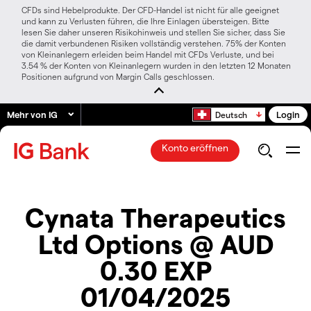
CFDs sind Hebelprodukte. Der CFD-Handel ist nicht für alle geeignet
und kann zu Verlusten führen, die Ihre Einlagen übersteigen. Bitte
lesen Sie daher unseren Risikohinweis und stellen Sie sicher, dass Sie
die damit verbundenen Risiken vollständig verstehen. 75% der Konten
von Kleinanlegern erleiden beim Handel mit CFDs Verluste, und bei
3.54 % der Konten von Kleinanlegern wurden in den letzten 12 Monaten
Positionen aufgrund von Margin Calls geschlossen.
Mehr von IG
Login
Deutsch
Konto eröffnen
Cynata Therapeutics
Ltd Options @ AUD
0.30 EXP
01/04/2025