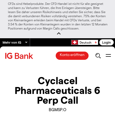
CFDs sind Hebelprodukte. Der CFD-Handel ist nicht für alle geeignet
und kann zu Verlusten führen, die Ihre Einlagen übersteigen. Bitte
lesen Sie daher unseren Risikohinweis und stellen Sie sicher, dass Sie
die damit verbundenen Risiken vollständig verstehen. 75% der Konten
von Kleinanlegern erleiden beim Handel mit CFDs Verluste, und bei
3.54 % der Konten von Kleinanlegern wurden in den letzten 12 Monaten
Positionen aufgrund von Margin Calls geschlossen.
Mehr von IG
Login
Deutsch
Konto eröffnen
Cyclacel
Pharmaceuticals 6
Perp Call
BGMSP.O