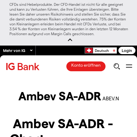
CFDs sind Hebelprodukte. Der CFD-Handel ist nicht für alle geeignet
und kann zu Verlusten führen, die Ihre Einlagen übersteigen. Bitte
lesen Sie daher unseren Risikohinweis und stellen Sie sicher, dass Sie
die damit verbundenen Risiken vollständig verstehen. 75% der Konten
von Kleinanlegern erleiden beim Handel mit CFDs Verluste, und bei
3.54 % der Konten von Kleinanlegern wurden in den letzten 12 Monaten
Positionen aufgrund von Margin Calls geschlossen.
Mehr von IG
Login
Deutsch
Konto eröffnen
Ambev SA-ADR
ABEV.N
Ambev SA-ADR -