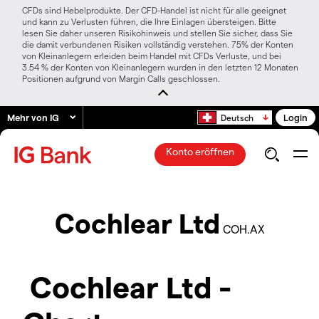
CFDs sind Hebelprodukte. Der CFD-Handel ist nicht für alle geeignet
und kann zu Verlusten führen, die Ihre Einlagen übersteigen. Bitte
lesen Sie daher unseren Risikohinweis und stellen Sie sicher, dass Sie
die damit verbundenen Risiken vollständig verstehen. 75% der Konten
von Kleinanlegern erleiden beim Handel mit CFDs Verluste, und bei
3.54 % der Konten von Kleinanlegern wurden in den letzten 12 Monaten
Positionen aufgrund von Margin Calls geschlossen.
Mehr von IG
Login
Deutsch
Konto eröffnen
Cochlear Ltd
COH.AX
Cochlear Ltd -