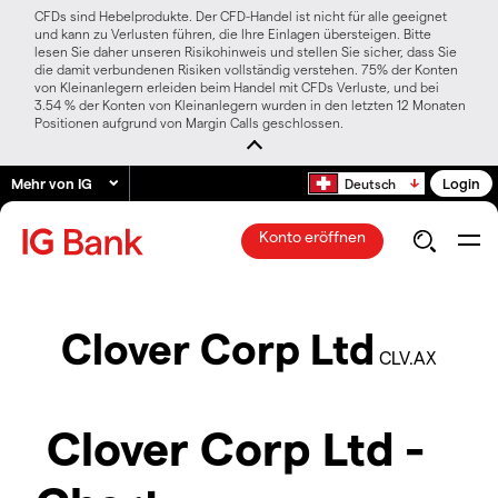
CFDs sind Hebelprodukte. Der CFD-Handel ist nicht für alle geeignet
und kann zu Verlusten führen, die Ihre Einlagen übersteigen. Bitte
lesen Sie daher unseren Risikohinweis und stellen Sie sicher, dass Sie
die damit verbundenen Risiken vollständig verstehen. 75% der Konten
von Kleinanlegern erleiden beim Handel mit CFDs Verluste, und bei
3.54 % der Konten von Kleinanlegern wurden in den letzten 12 Monaten
Positionen aufgrund von Margin Calls geschlossen.
Mehr von IG
Login
Deutsch
Konto eröffnen
Clover Corp Ltd
CLV.AX
Clover Corp Ltd -