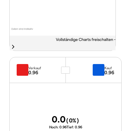
Daten sind indikativ
Vollständige Charts freischalten -
Verkauf
Kauf
0.96
0.96
0.0
(
0
%)
Hoch:
0.96
Tief:
0.96