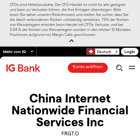
CFDs sind Hebelprodukte. Der CFD-Handel ist nicht für alle geeignet
und kann zu Verlusten führen, die Ihre Einlagen übersteigen. Bitte
lesen Sie daher unseren Risikohinweis und stellen Sie sicher, dass Sie
die damit verbundenen Risiken vollständig verstehen. 75% der Konten
von Kleinanlegern erleiden beim Handel mit CFDs Verluste, und bei
3.54 % der Konten von Kleinanlegern wurden in den letzten 12 Monaten
Positionen aufgrund von Margin Calls geschlossen.
Mehr von IG
Login
Deutsch
Konto eröffnen
China Internet
Nationwide Financial
Services Inc
FRGT.O