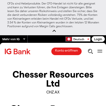
CFDs sind Hebelprodukte. Der CFD-Handel ist nicht für alle geeignet
und kann zu Verlusten führen, die Ihre Einlagen übersteigen. Bitte
lesen Sie daher unseren Risikohinweis und stellen Sie sicher, dass Sie
die damit verbundenen Risiken vollständig verstehen. 75% der Konten
von Kleinanlegern erleiden beim Handel mit CFDs Verluste, und bei
3.54 % der Konten von Kleinanlegern wurden in den letzten 12 Monaten
Positionen aufgrund von Margin Calls geschlossen.
Mehr von IG
Login
Deutsch
Konto eröffnen
Chesser Resources
Ltd
CHZ.AX