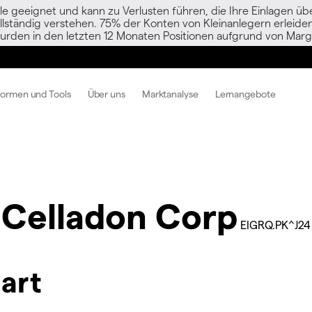
le geeignet und kann zu Verlusten führen, die Ihre Einlagen übe
vollständig verstehen. 75% der Konten von Kleinanlegern erlei
urden in den letzten 12 Monaten Positionen aufgrund von Margi
formen und Tools
Über uns
Marktanalyse
Lernangebote
Celladon Corp
EIGRQ.PK^J24
art