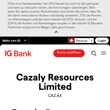
CFDs sind Hebelprodukte. Der CFD-Handel ist nicht für alle geeignet
und kann zu Verlusten führen, die Ihre Einlagen übersteigen. Bitte
lesen Sie daher unseren Risikohinweis und stellen Sie sicher, dass Sie
die damit verbundenen Risiken vollständig verstehen. 75% der Konten
von Kleinanlegern erleiden beim Handel mit CFDs Verluste, und bei
3.54 % der Konten von Kleinanlegern wurden in den letzten 12 Monaten
Positionen aufgrund von Margin Calls geschlossen.
Mehr von IG
Login
Deutsch
Konto eröffnen
Cazaly Resources
Limited
CAZ.AX