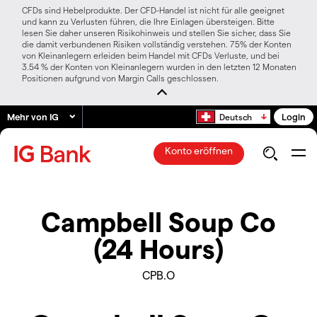
CFDs sind Hebelprodukte. Der CFD-Handel ist nicht für alle geeignet
und kann zu Verlusten führen, die Ihre Einlagen übersteigen. Bitte
lesen Sie daher unseren Risikohinweis und stellen Sie sicher, dass Sie
die damit verbundenen Risiken vollständig verstehen. 75% der Konten
von Kleinanlegern erleiden beim Handel mit CFDs Verluste, und bei
3.54 % der Konten von Kleinanlegern wurden in den letzten 12 Monaten
Positionen aufgrund von Margin Calls geschlossen.
Mehr von IG
Login
Deutsch
Konto eröffnen
Campbell Soup Co
(24 Hours)
CPB.O