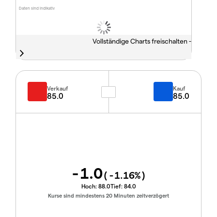
Daten sind indikativ
Vollständige Charts freischalten -
Verkauf
Kauf
85.0
85.0
-1.0
(
-1.16
%)
Hoch:
88.0
Tief:
84.0
Kurse sind mindestens 20 Minuten zeitverzögert