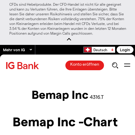
CFDs sind Hebelprodukte. Der CFD-Handel ist nicht für alle geeignet
und kann zu Verlusten führen, die Ihre Einlagen übersteigen. Bitte
lesen Sie daher unseren Risikohinweis und stellen Sie sicher, dass Sie
die damit verbundenen Risiken vollständig verstehen. 75% der Konten
von Kleinanlegern erleiden beim Handel mit CFDs Verluste, und bei
3.54 % der Konten von Kleinanlegern wurden in den letzten 12 Monaten
Positionen aufgrund von Margin Calls geschlossen.
Mehr von IG
Login
Deutsch
Konto eröffnen
Bemap Inc
4316.T
Bemap Inc -Chart