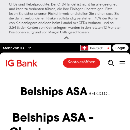
CFDs sind Hebelprodukte. Der CFD-Handel ist nicht für alle geeignet
und kann zu Verlusten führen, die Ihre Einlagen übersteigen. Bitte
lesen Sie daher unseren Risikohinweis und stellen Sie sicher, dass Sie
die damit verbundenen Risiken vollständig verstehen. 75% der Konten
von Kleinanlegern erleiden beim Handel mit CFDs Verluste, und bei
3.54 % der Konten von Kleinanlegern wurden in den letzten 12 Monaten
Positionen aufgrund von Margin Calls geschlossen.
Mehr von IG
Login
Deutsch
Konto eröffnen
Belships ASA
BELCO.OL
Belships ASA -