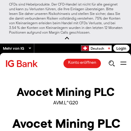
CFDs sind Hebelprodukte. Der CFD-Handel ist nicht für alle geeignet
und kann zu Verlusten führen, die Ihre Einlagen übersteigen. Bitte
lesen Sie daher unseren Risikohinweis und stellen Sie sicher, dass Sie
die damit verbundenen Risiken vollständig verstehen. 75% der Konten
von Kleinanlegern erleiden beim Handel mit CFDs Verluste, und bei
3.54 % der Konten von Kleinanlegern wurden in den letzten 12 Monaten
Positionen aufgrund von Margin Calls geschlossen.
Mehr von IG
Login
Deutsch
Konto eröffnen
Avocet Mining PLC
AVM.L^G20
Avocet Mining PLC