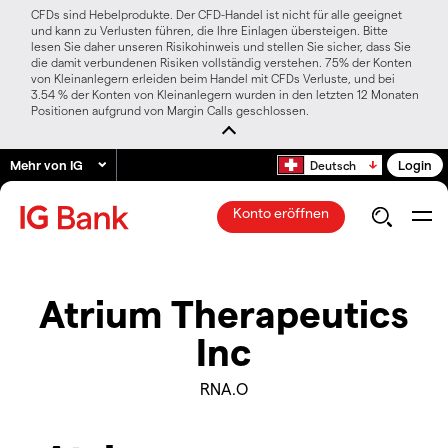
CFDs sind Hebelprodukte. Der CFD-Handel ist nicht für alle geeignet
und kann zu Verlusten führen, die Ihre Einlagen übersteigen. Bitte
lesen Sie daher unseren Risikohinweis und stellen Sie sicher, dass Sie
die damit verbundenen Risiken vollständig verstehen. 75% der Konten
von Kleinanlegern erleiden beim Handel mit CFDs Verluste, und bei
3.54 % der Konten von Kleinanlegern wurden in den letzten 12 Monaten
Positionen aufgrund von Margin Calls geschlossen.
Mehr von IG
Login
Deutsch
Konto eröffnen
Atrium Therapeutics
Inc
RNA.O