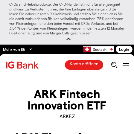
CFDs sind Hebelprodukte. Der CFD-Handel ist nicht für alle geeignet
und kann zu Verlusten führen, die Ihre Einlagen übersteigen. Bitte
lesen Sie daher unseren Risikohinweis und stellen Sie sicher, dass Sie
die damit verbundenen Risiken vollständig verstehen. 75% der Konten
von Kleinanlegern erleiden beim Handel mit CFDs Verluste, und bei
3.54 % der Konten von Kleinanlegern wurden in den letzten 12 Monaten
Positionen aufgrund von Margin Calls geschlossen.
Mehr von IG
Login
Deutsch
Konto eröffnen
ARK Fintech
Innovation ETF
ARKF.Z