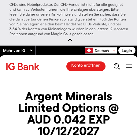
CFDs sind Hebelprodukte. Der CFD-Handel ist nicht für alle geeignet
und kann zu Verlusten führen, die Ihre Einlagen übersteigen. Bitte
lesen Sie daher unseren Risikohinweis und stellen Sie sicher, dass Sie
die damit verbundenen Risiken vollständig verstehen. 75% der Konten
von Kleinanlegern erleiden beim Handel mit CFDs Verluste, und bei
3.54 % der Konten von Kleinanlegern wurden in den letzten 12 Monaten
Positionen aufgrund von Margin Calls geschlossen.
Mehr von IG
Login
Deutsch
Konto eröffnen
Argent Minerals
Limited Options @
AUD 0.042 EXP
10/12/2027