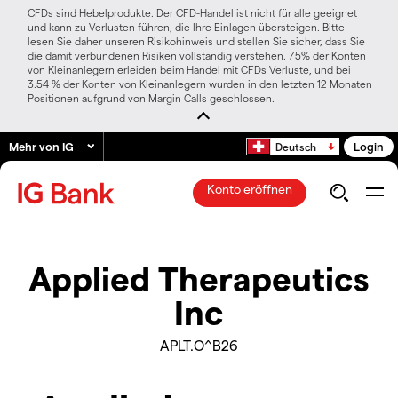
CFDs sind Hebelprodukte. Der CFD-Handel ist nicht für alle geeignet
und kann zu Verlusten führen, die Ihre Einlagen übersteigen. Bitte
lesen Sie daher unseren Risikohinweis und stellen Sie sicher, dass Sie
die damit verbundenen Risiken vollständig verstehen. 75% der Konten
von Kleinanlegern erleiden beim Handel mit CFDs Verluste, und bei
3.54 % der Konten von Kleinanlegern wurden in den letzten 12 Monaten
Positionen aufgrund von Margin Calls geschlossen.
Mehr von IG
Login
Deutsch
Konto eröffnen
Applied Therapeutics
Inc
APLT.O^B26