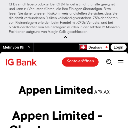
CFDs sind Hebelprodukte. Der CFD-Handel ist nicht für alle geeignet
und kann zu Verlusten führen, die Ihre Einlagen übersteigen. Bitte
lesen Sie daher unseren Risikohinweis und stellen Sie sicher, dass Sie
die damit verbundenen Risiken vollständig verstehen. 75% der Konten
von Kleinanlegern erleiden beim Handel mit CFDs Verluste, und bei
3.54 % der Konten von Kleinanlegern wurden in den letzten 12 Monaten
Positionen aufgrund von Margin Calls geschlossen.
Mehr von IG
Login
Deutsch
Konto eröffnen
Appen Limited
APX.AX
Appen Limited -