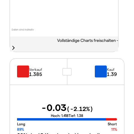
Daten sind indikativ
Vollständige Charts freischalten -
Verkauf
Kauf
1.385
1.39
-0.03
(
-2.12
%)
Hoch:
1.418
Tief:
1.38
Long
Short
89%
11%