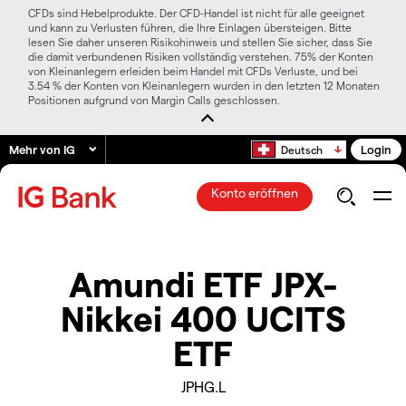
CFDs sind Hebelprodukte. Der CFD-Handel ist nicht für alle geeignet
und kann zu Verlusten führen, die Ihre Einlagen übersteigen. Bitte
lesen Sie daher unseren Risikohinweis und stellen Sie sicher, dass Sie
die damit verbundenen Risiken vollständig verstehen. 75% der Konten
von Kleinanlegern erleiden beim Handel mit CFDs Verluste, und bei
3.54 % der Konten von Kleinanlegern wurden in den letzten 12 Monaten
Positionen aufgrund von Margin Calls geschlossen.
Mehr von IG
Login
Deutsch
Konto eröffnen
Amundi ETF JPX-
Nikkei 400 UCITS
ETF
JPHG.L