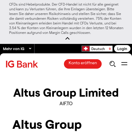
CFDs sind Hebelprodukte. Der CFD-Handel ist nicht für alle geeignet
und kann zu Verlusten führen, die Ihre Einlagen übersteigen. Bitte
lesen Sie daher unseren Risikohinweis und stellen Sie sicher, dass Sie
die damit verbundenen Risiken vollständig verstehen. 75% der Konten
von Kleinanlegern erleiden beim Handel mit CFDs Verluste, und bei
3.54 % der Konten von Kleinanlegern wurden in den letzten 12 Monaten
Positionen aufgrund von Margin Calls geschlossen.
Mehr von IG
Login
Deutsch
Konto eröffnen
Altus Group Limited
AIF.TO
Altus Group