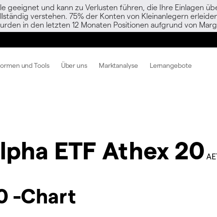
le geeignet und kann zu Verlusten führen, die Ihre Einlagen übe
vollständig verstehen. 75% der Konten von Kleinanlegern erlei
urden in den letzten 12 Monaten Positionen aufgrund von Margi
formen und Tools
Über uns
Marktanalyse
Lernangebote
lpha ETF Athex 20
AE
0 -Chart