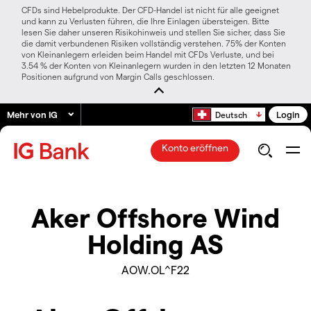
CFDs sind Hebelprodukte. Der CFD-Handel ist nicht für alle geeignet
und kann zu Verlusten führen, die Ihre Einlagen übersteigen. Bitte
lesen Sie daher unseren Risikohinweis und stellen Sie sicher, dass Sie
die damit verbundenen Risiken vollständig verstehen. 75% der Konten
von Kleinanlegern erleiden beim Handel mit CFDs Verluste, und bei
3.54 % der Konten von Kleinanlegern wurden in den letzten 12 Monaten
Positionen aufgrund von Margin Calls geschlossen.
Mehr von IG
Login
Deutsch
Konto eröffnen
Aker Offshore Wind
Holding AS
AOW.OL^F22