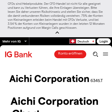
CFDs sind Hebelprodukte. Der CFD-Handel ist nicht für alle geeignet
und kann zu Verlusten führen, die Ihre Einlagen übersteigen. Bitte
lesen Sie daher unseren Risikohinweis und stellen Sie sicher, dass Sie
die damit verbundenen Risiken vollständig verstehen. 75% der Konten
von Kleinanlegern erleiden beim Handel mit CFDs Verluste, und bei
3.54 % der Konten von Kleinanlegern wurden in den letzten 12 Monaten
Positionen aufgrund von Margin Calls geschlossen.
Mehr von IG
Login
Deutsch
Konto eröffnen
Aichi Corporation
6345.T
Aichi Corporation