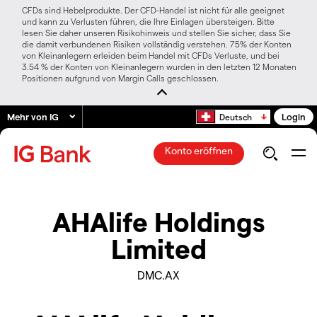
CFDs sind Hebelprodukte. Der CFD-Handel ist nicht für alle geeignet
und kann zu Verlusten führen, die Ihre Einlagen übersteigen. Bitte
lesen Sie daher unseren Risikohinweis und stellen Sie sicher, dass Sie
die damit verbundenen Risiken vollständig verstehen. 75% der Konten
von Kleinanlegern erleiden beim Handel mit CFDs Verluste, und bei
3.54 % der Konten von Kleinanlegern wurden in den letzten 12 Monaten
Positionen aufgrund von Margin Calls geschlossen.
Mehr von IG
Login
Deutsch
Konto eröffnen
AHAlife Holdings
Limited
DMC.AX