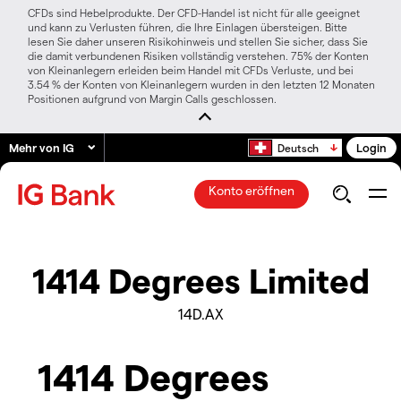
CFDs sind Hebelprodukte. Der CFD-Handel ist nicht für alle geeignet
und kann zu Verlusten führen, die Ihre Einlagen übersteigen. Bitte
lesen Sie daher unseren Risikohinweis und stellen Sie sicher, dass Sie
die damit verbundenen Risiken vollständig verstehen. 75% der Konten
von Kleinanlegern erleiden beim Handel mit CFDs Verluste, und bei
3.54 % der Konten von Kleinanlegern wurden in den letzten 12 Monaten
Positionen aufgrund von Margin Calls geschlossen.
Mehr von IG
Login
Deutsch
Konto eröffnen
1414 Degrees Limited
14D.AX
1414 Degrees