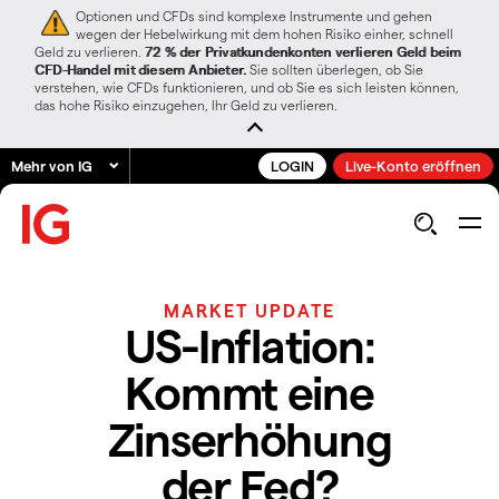
Optionen und CFDs sind komplexe Instrumente und gehen
wegen der Hebelwirkung mit dem hohen Risiko einher, schnell
Geld zu verlieren.
72 % der Privatkundenkonten verlieren Geld beim
CFD-Handel mit diesem Anbieter.
Sie sollten überlegen, ob Sie
verstehen, wie CFDs funktionieren, und ob Sie es sich leisten können,
das hohe Risiko einzugehen, Ihr Geld zu verlieren.
Mehr von IG
LOGIN
Live-Konto eröffnen
MARKET UPDATE
US-Inflation:
Kommt eine
Zinserhöhung
der Fed?