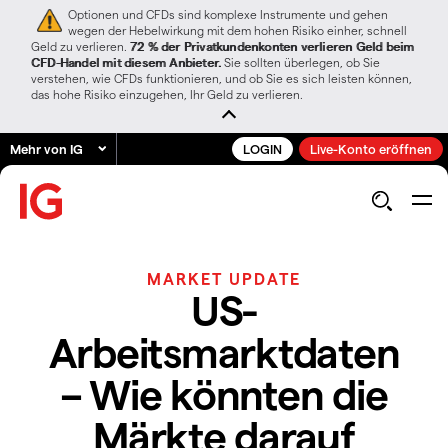
Optionen und CFDs sind komplexe Instrumente und gehen
wegen der Hebelwirkung mit dem hohen Risiko einher, schnell
Geld zu verlieren.
72 % der Privatkundenkonten verlieren Geld beim
CFD-Handel mit diesem Anbieter.
Sie sollten überlegen, ob Sie
verstehen, wie CFDs funktionieren, und ob Sie es sich leisten können,
das hohe Risiko einzugehen, Ihr Geld zu verlieren.
Mehr von IG
LOGIN
Live-Konto eröffnen
MARKET UPDATE
US-
Arbeitsmarktdaten
– Wie könnten die
Märkte darauf