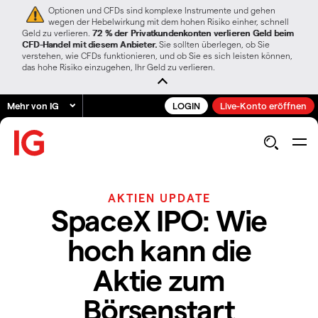
Optionen und CFDs sind komplexe Instrumente und gehen
wegen der Hebelwirkung mit dem hohen Risiko einher, schnell
Geld zu verlieren.
72 % der Privatkundenkonten verlieren Geld beim
CFD-Handel mit diesem Anbieter.
Sie sollten überlegen, ob Sie
verstehen, wie CFDs funktionieren, und ob Sie es sich leisten können,
das hohe Risiko einzugehen, Ihr Geld zu verlieren.
Mehr von IG
LOGIN
Live-Konto eröffnen
AKTIEN UPDATE
SpaceX IPO: Wie
hoch kann die
Aktie zum
Börsenstart