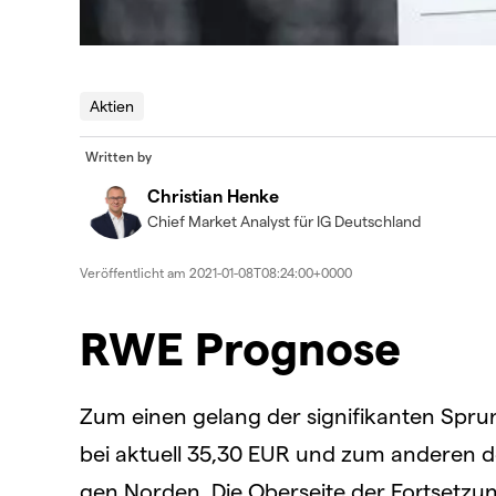
Aktien
Written by
Christian Henke
Chief Market Analyst für IG Deutschland
Veröffentlicht am
2021-01-08T08:24:00+0000
RWE Prognose
Zum einen gelang der signifikanten Sprun
bei aktuell 35,30 EUR und zum anderen 
gen Norden. Die Oberseite der Fortsetzu